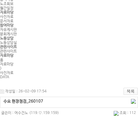
노조회보
월간일정
자료마당
사진자료
문서자료
참여마당
자유게시판
분회게시판
노동상담
노동상담실
관련사이트
관련사이트
자료마당
홈
자료마당
>
사진자료
DATA
작성일 : 26-02-09 17:54
수요 현장점검_260107
글쓴이 :
여수건노
(119.♡.159.159)
조회 : 112