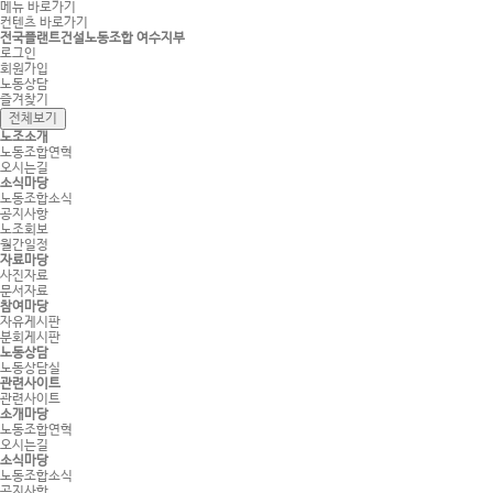
메뉴 바로가기
컨텐츠 바로가기
전국플랜트건설노동조합 여수지부
로그인
회원가입
노동상담
즐겨찾기
전체보기
노조소개
노동조합연혁
오시는길
소식마당
노동조합소식
공지사항
노조회보
월간일정
자료마당
사진자료
문서자료
참여마당
자유게시판
분회게시판
노동상담
노동상담실
관련사이트
관련사이트
소개마당
노동조합연혁
오시는길
소식마당
노동조합소식
공지사항